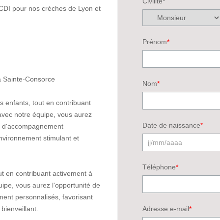
Civilité*
CDI pour nos crèches de Lyon et
Prénom
*
 à Sainte-Consorce
Nom
*
es enfants, tout en contribuant
avec notre équipe, vous aurez
Date de naissance
*
ets d'accompagnement
environnement stimulant et
Téléphone
*
out en contribuant activement à
ipe, vous aurez l'opportunité de
ent personnalisés, favorisant
bienveillant.
Adresse e-mail
*